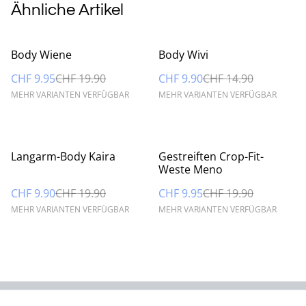
Ähnliche Artikel
%
%
Body Wiene
Body Wivi
CHF 9.95
CHF 19.90
CHF 9.90
CHF 14.90
MEHR VARIANTEN VERFÜGBAR
MEHR VARIANTEN VERFÜGBAR
%
%
Langarm-Body Kaira
Gestreiften Crop-Fit-
Weste Meno
CHF 9.90
CHF 19.90
CHF 9.95
CHF 19.90
MEHR VARIANTEN VERFÜGBAR
MEHR VARIANTEN VERFÜGBAR