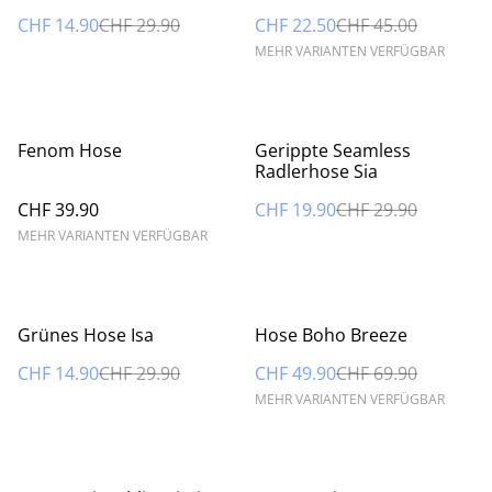
CHF 14.90
CHF 29.90
CHF 22.50
CHF 45.00
MEHR VARIANTEN VERFÜGBAR
%
Fenom Hose
Gerippte Seamless
Radlerhose Sia
CHF 39.90
CHF 19.90
CHF 29.90
MEHR VARIANTEN VERFÜGBAR
%
%
Grünes Hose Isa
Hose Boho Breeze
CHF 14.90
CHF 29.90
CHF 49.90
CHF 69.90
MEHR VARIANTEN VERFÜGBAR