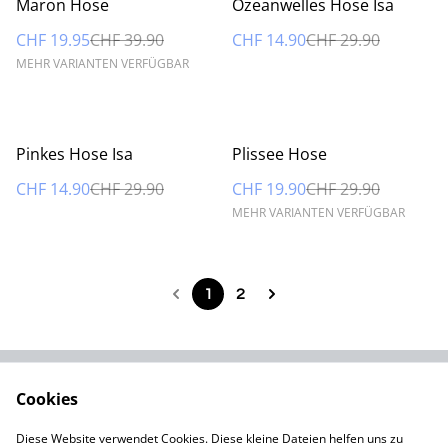
Maron Hose
Ozeanwelles Hose Isa
CHF 19.95
CHF 39.90
CHF 14.90
CHF 29.90
MEHR VARIANTEN VERFÜGBAR
%
%
Pinkes Hose Isa
Plissee Hose
CHF 14.90
CHF 29.90
CHF 19.90
CHF 29.90
MEHR VARIANTEN VERFÜGBAR
1
2
Cookies
Kontaktieren Sie uns
Rechtliche
Bestimmungen
Diese Website verwendet Cookies. Diese kleine Dateien helfen uns zu
Datenschutzbestimm
Cookie-Richtlinie