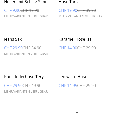
%
%
Hosen mit Schlitz Simi
Hose Tanja
CHF 9.90
CHF 19.90
CHF 19.90
CHF 39.90
MEHR VARIANTEN VERFÜGBAR
MEHR VARIANTEN VERFÜGBAR
%
%
Jeans Sax
Karamel Hose Isa
CHF 29.90
CHF 54.90
CHF 14.90
CHF 29.90
MEHR VARIANTEN VERFÜGBAR
%
%
Kunstlederhose Tery
Leo weite Hose
CHF 29.90
CHF 49.90
CHF 14.95
CHF 29.90
MEHR VARIANTEN VERFÜGBAR
%
%