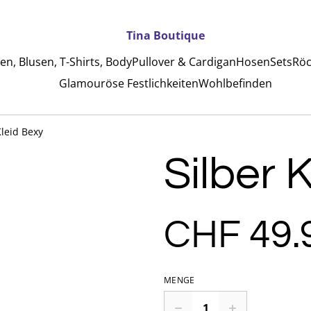
Tina Boutique
n, Blusen, T-Shirts, Body
Pullover & Cardigan
Hosen
Sets
Röc
Glamouröse Festlichkeiten
Wohlbefinden
Kleid Bexy
Silber 
CHF 49.
MENGE