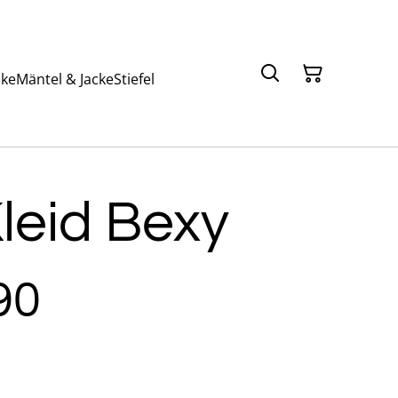
ke
Mäntel & Jacke
Stiefel
Kleid Bexy
90