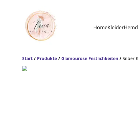
Home
Kleider
Hemde
Start
/
Produkte
/
Glamouröse Festlichkeiten
/
Silber 