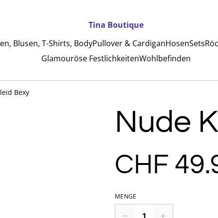
Tina Boutique
n, Blusen, T-Shirts, Body
Pullover & Cardigan
Hosen
Sets
Röc
Glamouröse Festlichkeiten
Wohlbefinden
leid Bexy
Nude K
CHF 49.
MENGE