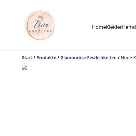
Home
Kleider
Hemde
Start
/
Produkte
/
Glamouröse Festlichkeiten
/
Nude K