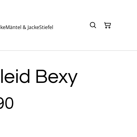
ke
Mäntel & Jacke
Stiefel
leid Bexy
90