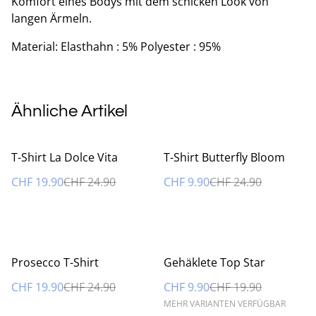
Komfort eines Bodys mit dem schicken Look von
langen Ärmeln.
Material: Elasthahn : 5% Polyester : 95%
Ähnliche Artikel
%
%
T-Shirt La Dolce Vita
T-Shirt Butterfly Bloom
CHF 19.90
CHF 24.90
CHF 9.90
CHF 24.90
%
%
Prosecco T-Shirt
Gehäklete Top Star
CHF 19.90
CHF 24.90
CHF 9.90
CHF 19.90
MEHR VARIANTEN VERFÜGBAR