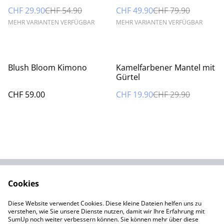
CHF 29.90
CHF 54.90
CHF 49.90
CHF 79.90
MEHR VARIANTEN VERFÜGBAR
MEHR VARIANTEN VERFÜGBAR
%
Blush Bloom Kimono
Kamelfarbener Mantel mit
Gürtel
CHF 59.00
CHF 19.90
CHF 29.90
Cookies
Kontaktieren Sie uns
Rechtliche
Bestimmungen
Diese Website verwendet Cookies. Diese kleine Dateien helfen uns zu
Datenschutzbestimm
Cookie-Richtlinie
verstehen, wie Sie unsere Dienste nutzen, damit wir Ihre Erfahrung mit
ungen von SumUp
SumUp noch weiter verbessern können. Sie können mehr über diese