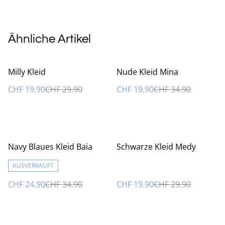
Ähnliche Artikel
%
%
Milly Kleid
Nude Kleid Mina
CHF 19.90
CHF 29.90
CHF 19.90
CHF 34.90
%
%
Navy Blaues Kleid Baia
Schwarze Kleid Medy
AUSVERKAUFT
CHF 24.90
CHF 34.90
CHF 19.90
CHF 29.90