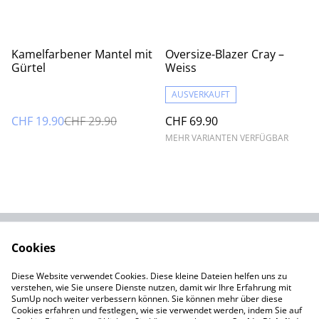
%
Kamelfarbener Mantel mit
Oversize-Blazer Cray –
Gürtel
Weiss
AUSVERKAUFT
CHF 19.90
CHF 29.90
CHF 69.90
MEHR VARIANTEN VERFÜGBAR
Cookies
Kontaktieren Sie uns
Rechtliche
Bestimmungen
Diese Website verwendet Cookies. Diese kleine Dateien helfen uns zu
Datenschutzbestimm
Cookie-Richtlinie
verstehen, wie Sie unsere Dienste nutzen, damit wir Ihre Erfahrung mit
ungen von SumUp
SumUp noch weiter verbessern können. Sie können mehr über diese
Cookies erfahren und festlegen, wie sie verwendet werden, indem Sie auf