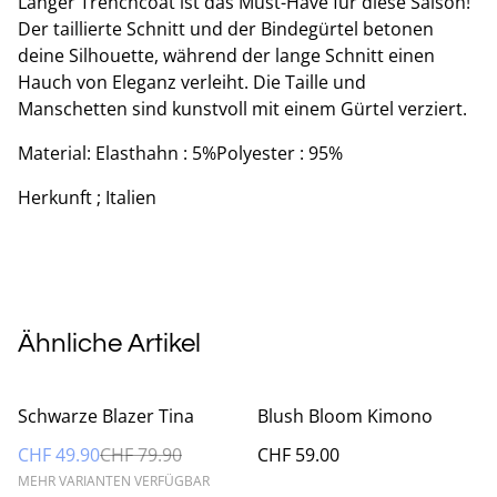
Langer Trenchcoat ist das Must-Have für diese Saison!
Der taillierte Schnitt und der Bindegürtel betonen
deine Silhouette, während der lange Schnitt einen
Hauch von Eleganz verleiht. Die Taille und
Manschetten sind kunstvoll mit einem Gürtel verziert.
Material: Elasthahn : 5%Polyester : 95%
Herkunft ; Italien
Ähnliche Artikel
%
Schwarze Blazer Tina
Blush Bloom Kimono
CHF 49.90
CHF 79.90
CHF 59.00
MEHR VARIANTEN VERFÜGBAR