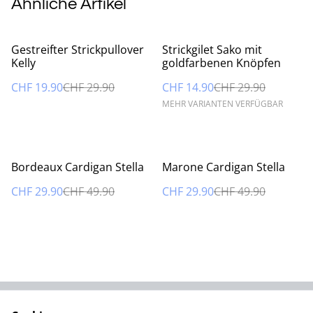
Ähnliche Artikel
%
%
Gestreifter Strickpullover
Strickgilet Sako mit
Kelly
goldfarbenen Knöpfen
CHF 19.90
CHF 29.90
CHF 14.90
CHF 29.90
MEHR VARIANTEN VERFÜGBAR
%
%
Bordeaux Cardigan Stella
Marone Cardigan Stella
CHF 29.90
CHF 49.90
CHF 29.90
CHF 49.90