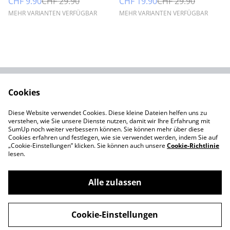
CHF 9.90
CHF 29.90
CHF 19.90
CHF 29.90
MEHR VARIANTEN VERFÜGBAR
MEHR VARIANTEN VERFÜGBAR
Cookies
Kontaktieren Sie uns
Rechtliche
Bestimmungen
Diese Website verwendet Cookies. Diese kleine Dateien helfen uns zu
Datenschutzbestimm
Cookie-Richtlinie
verstehen, wie Sie unsere Dienste nutzen, damit wir Ihre Erfahrung mit
ungen von SumUp
SumUp noch weiter verbessern können. Sie können mehr über diese
Cookies erfahren und festlegen, wie sie verwendet werden, indem Sie auf
„Cookie-Einstellungen” klicken. Sie können auch unsere
Cookie-Richtlinie
lesen.
Alle zulassen
©
2026
Tina Boutique
Cookie-Einstellungen
powered by