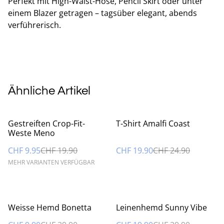
Perfekt mit High-Waist-Hose, Pencil Skirt oder unter
einem Blazer getragen – tagsüber elegant, abends
verführerisch.
Ähnliche Artikel
%
%
Gestreiften Crop-Fit-
T-Shirt Amalfi Coast
Weste Meno
CHF 9.95
CHF 19.90
CHF 19.90
CHF 24.90
MEHR VARIANTEN VERFÜGBAR
%
%
Weisse Hemd Bonetta
Leinenhemd Sunny Vibe