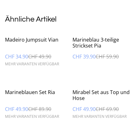
Ähnliche Artikel
%
%
Madeiro Jumpsuit Vian
Marineblau 3-teilige
Strickset Pia
CHF 34.90
CHF 49.90
CHF 39.90
CHF 59.90
MEHR VARIANTEN VERFÜGBAR
%
%
Marineblauen Set Ria
Mirabel Set aus Top und
Hose
CHF 49.90
CHF 89.90
CHF 49.90
CHF 69.90
MEHR VARIANTEN VERFÜGBAR
MEHR VARIANTEN VERFÜGBAR